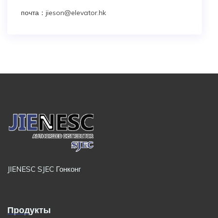
почта：
jieson@elevator.hk
JIENESC SJEC Гонконг
Продукты