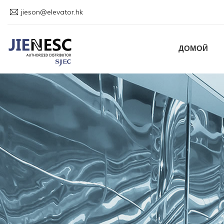
jieson@elevator.hk
ДОМОЙ