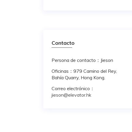
Contacto
Persona de contacto：Jieson
Oficinas：979 Camino del Rey,
Bahía Quarry, Hong Kong.
Correo electrónico：
jieson@elevator.hk