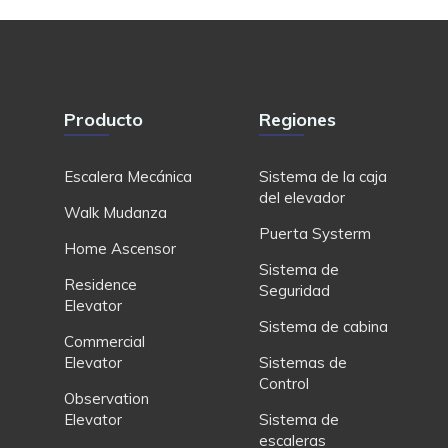
Producto
Regiones
Escalera Mecánica
Sistema de la caja
del elevador
Walk Mudanza
Puerta Systerm
Home Ascensor
Sistema de
Residence
Seguridad
Elevator
Sistema de cabina
Commercial
Elevator
Sistemas de
Control
Observation
Elevator
Sistema de
escaleras