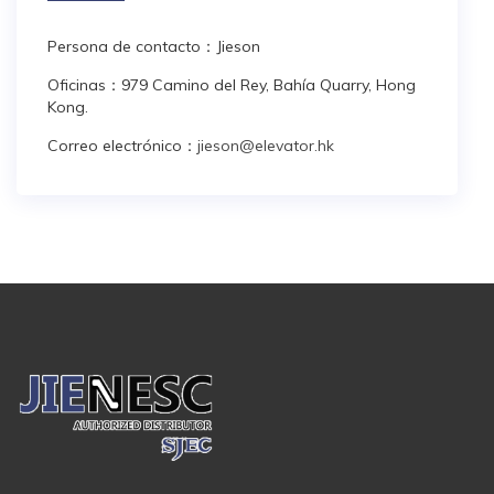
Persona de contacto：Jieson
Oficinas：979 Camino del Rey, Bahía Quarry, Hong
Kong.
Correo electrónico：
jieson@elevator.hk