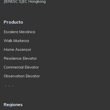
JIENESC SJEC Hongkong
Producto
Escalera Mecánica
Walk Mudanza
Home Ascensor
Residence Elevator
Commercial Elevator
Observation Elevator
．．．
Regiones