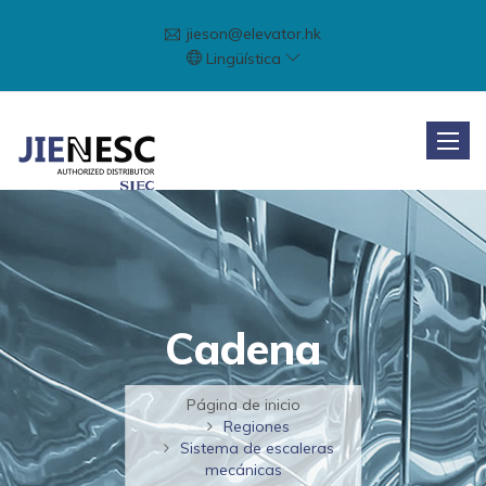
jieson@elevator.hk
Lingüística
Naveg
Cadena
Página de inicio
Regiones
Sistema de escaleras
mecánicas