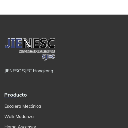
JIENESC SJEC Hongkong
Producto
Escalera Mecánica
Walk Mudanza
Home Ascensor