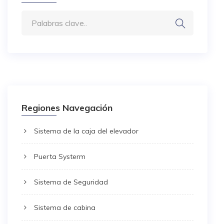
Regiones Navegación
Sistema de la caja del elevador
Puerta Systerm
Sistema de Seguridad
Sistema de cabina